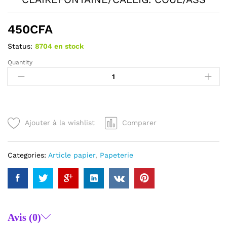
450
CFA
Status:
8704 en stock
Quantity
PROTEGE
CAHIER
17x22
GRAIN
CUIR
CLAIREFONTAINE/CALLIG.
Ajouter à la wishlist
Comparer
COUL/ASS
quantity
Categories:
Article papier
,
Papeterie
Avis (0)