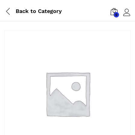
Back to
Category
0
Log i