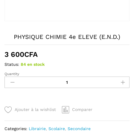
PHYSIQUE CHIMIE 4e ELEVE (E.N.D.)
3 600
CFA
Status:
84 en stock
Quantity
PHYSIQUE
CHIMIE
4e
ELEVE
(E.N.D.)
quantity
Ajouter à la wishlist
Comparer
Categories:
Librairie
,
Scolaire
,
Secondaire