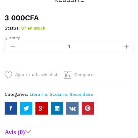
3 000
CFA
Status:
87 en stock
Quantity
MATHEMATIQUES
4e
-
LES
CAHIERS
DE
Ajouter à la wishlist
Comparer
LA
REUSSITE
quantity
Categories:
Librairie
,
Scolaire
,
Secondaire
Avis (0)