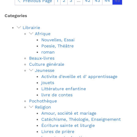
1
2
3
…
42
43
44
45
Previous Page
Categories
Librairie
Afrique
Nouvelles, Essai
Poesie, Théâtre
roman
Beaux-livres
Culture générale
Jeunesse
Activite d'eveille et d' apprentissage
jouets
Littérature enfantine
livre de contes
Pochothèque
Religion
Amour, société et mariage
Catéchisme, Théologie, Enseignement
Écriture sainte et liturgie
Livres de prière