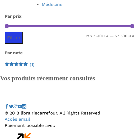
Médecine
Par prix
Pr
Pr
Prix :
-10CFA
—
57 500CFA
Filtrer
mi
m
Par note
(1)
Note
5
sur
5
Vos produits récemment consultés
© 2018 librairiecarrefour. All Rights Reserved
Accès email
Paiement possible avec