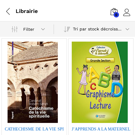
Librairie
0
Log i
Tri par stock décroissant
Filter
Ajou
Ajou
CATHECHISME DE LA VIE SPIRITUELLE (POCHE 2024)
J’APPRENDS A LA MATERNELLE
ter à
ter à