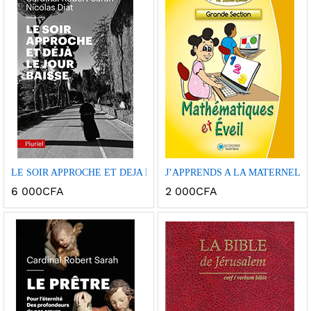
x
x
n
x
Ajou
Ajou
LE SOIR APPROCHE ET DEJA LE JOUR BAISSE poche
J’APPRENDS A LA MATERNELLE
ter à
ter à
6 000
CFA
2 000
CFA
la
la
wish
wish
list
list