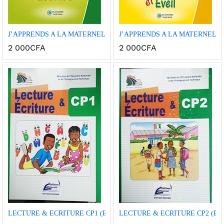
Ajou
Ajou
J’APPRENDS A LA MATERNELLE – GRAPHISME & LECTURE MOYE
J’APPRENDS A LA MATERNELLE
ter à
ter à
2 000
CFA
2 000
CFA
la
la
wish
wish
list
list
Ajou
Ajou
LECTURE & ECRITURE CP1 (E.N.D.)
LECTURE & ECRITURE CP2 (E.N
ter à
ter à