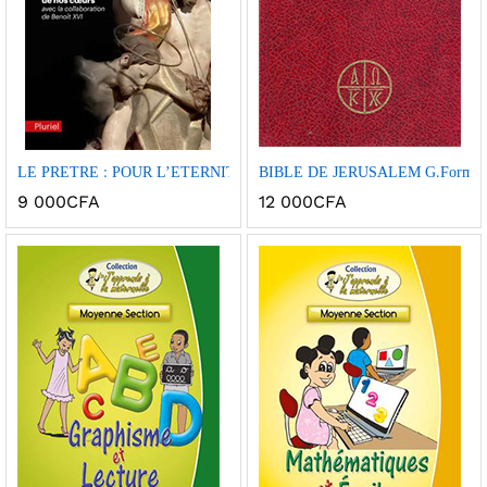
Ajou
Ajou
LE PRETRE : POUR L’ETERNITE / DES PROFONDEURS DE NOS C
BIBLE DE JERUSALEM G.Format
ter à
ter à
9 000
CFA
12 000
CFA
la
la
wish
wish
list
list