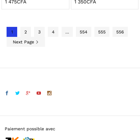
1 475
CFA
1 350
CFA
la
la
wish
wish
list
list
1
2
3
4
…
554
555
556
Next Page
Paiement possible avec